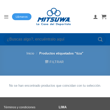
Saltar
al
contenido
Llámanos
Buscar
por:
Inicio
/
Productos etiquetados “tiza”
FILTRAR
No se han encontrado productos que coincidan con tu selección.
LIMA
Términos y condiciones