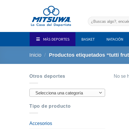
Saltar
al
contenido
Buscar
por:
MÁS DEPORTES
BASKET
NATACIÓN
Inicio
/
Productos etiquetados “tutti frut
Otros deportes
No se h
Selecciona una categoría
Tipo de producto
Accesorios