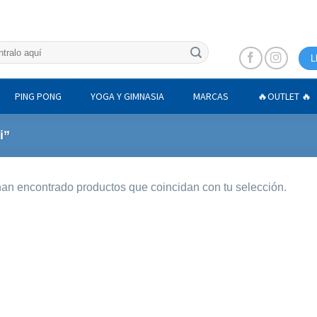
L
PING PONG
YOGA Y GIMNASIA
MARCAS
🔥OUTLET 🔥
i”
an encontrado productos que coincidan con tu selección.