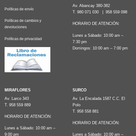
opciones
Av. Abancay 380-382
Políticas de envío
T.
980 071 030
|
958 559 098
se
pueden
Políticas de cambios y
HORARIO DE ATENCIÓN:
devoluciones
elegir
Lunes a Sábado: 10:00 am –
en
Políticas de privacidad
7:30 pm
la
Domingos: 10:00 am – 7:00 pm
página
de
producto
MIRAFLORES
SURCO
Av. Larco 343
Av. La Encalada 1587 C.C. El
T.
958 559 889
Polo
T.
958 558 881
HORARIO DE ATENCIÓN:
HORARIO DE ATENCIÓN:
Lunes a Sábado: 10:00 am –
9:00 pm
Lunes a Sábado: 10:00 am –