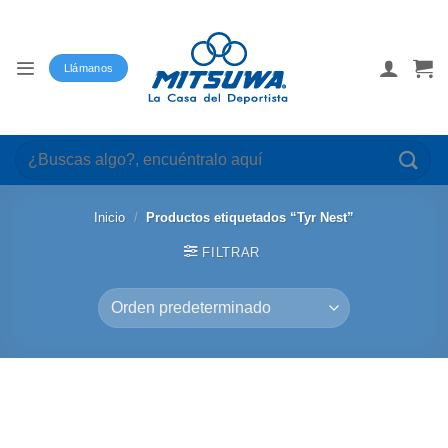
Saltar
al
contenido
Llámanos
Buscar
por:
Inicio
/
Productos etiquetados “Tyr Nest”
FILTRAR