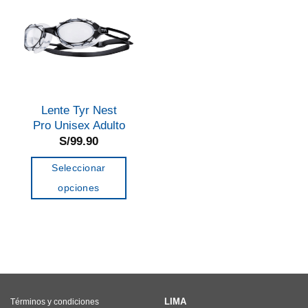
Lente Tyr Nest
Pro Unisex Adulto
S/
99.90
Seleccionar
opciones
Este
producto
tiene
múltiples
variantes.
Las
LIMA
Términos y condiciones