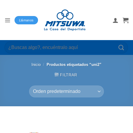
Saltar
al
contenido
Llámanos
Buscar
por:
Inicio
/
Productos etiquetados “uni2”
FILTRAR