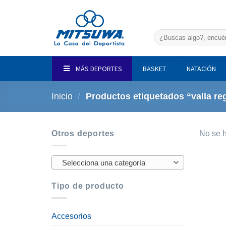
Saltar
al
contenido
Buscar
por:
MÁS DEPORTES
BASKET
NATACIÓN
Inicio
/
Productos etiquetados “valla re
Otros deportes
No se h
Selecciona una categoría
Tipo de producto
Accesorios