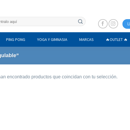
L
PING PONG
YOGA Y GIMNASIA
MARCAS
🔥OUTLET 🔥
gulable”
an encontrado productos que coincidan con tu selección.