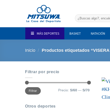
Saltar
al
contenido
Buscar
por:
MÁS DEPORTES
BASKET
NATACIÓN
Inicio
/
Productos etiquetados “VISERA
Filtrar por precio
Precio
Precio
Precio:
S/60
—
S/70
Filtrar
mínimo
máximo
Otros deportes