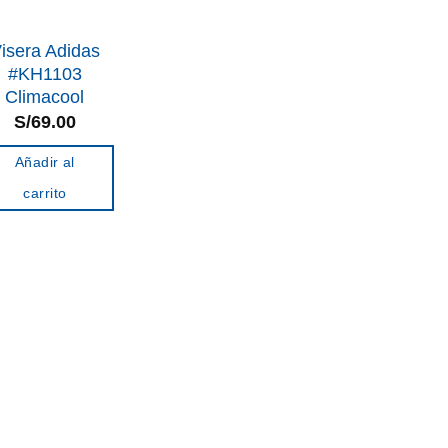
isera Adidas
#KH1103
Climacool
S/
69.00
Añadir al
carrito