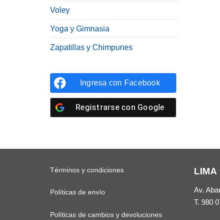
Voley
Yoga y Gimnasia
Zapatillas y Chimpunes
Ingresa con
Facebook
Registrarse con
Google
Términos y condiciones
LIMA
Av. Aba
Políticas de envío
T.
980 0
Políticas de cambios y devoluciones