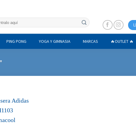
L
PING PONG
YOGA Y GIMNASIA
MARCAS
🔥OUTLET 🔥
”