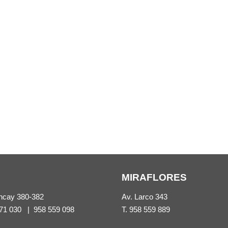
MIRAFLORES
ncay 380-382
Av. Larco 343
71 030
|
958 559 098
T.
958 559 889