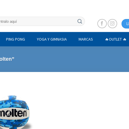
L
PING PONG
YOGA Y GIMNASIA
MARCAS
🔥OUTLET 🔥
olten”