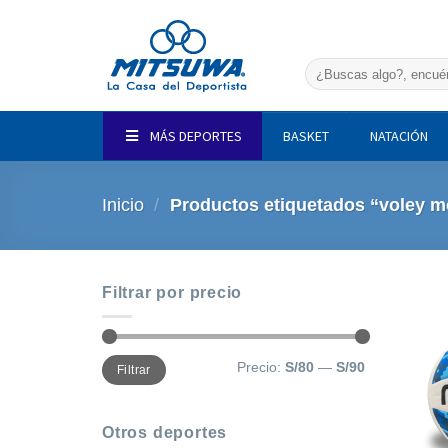
Saltar
al
contenido
Buscar
por:
MÁS DEPORTES
BASKET
NATACIÓN
Inicio
/
Productos etiquetados “voley m
Filtrar por precio
Precio
Precio
Precio:
S/80
—
S/90
Filtrar
mínimo
máximo
Otros deportes