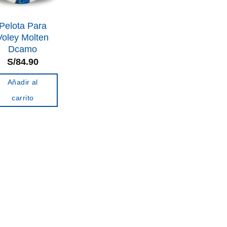
Pelota Para
Voley Molten
Dcamo
S/
84.90
Añadir al
carrito