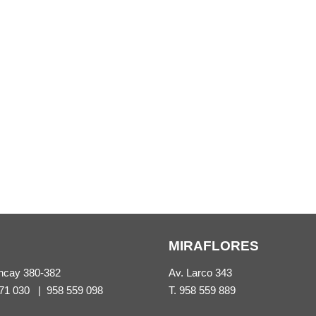
MIRAFLORES
ncay 380-382
Av. Larco 343
71 030
|
958 559 098
T.
958 559 889