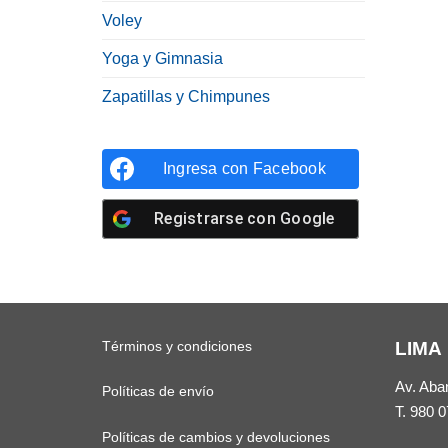
Voley
Yoga y Gimnasia
Zapatillas y Chimpunes
Ingresa con
Facebook
Registrarse con
Google
Términos y condiciones
LIMA
Av. Aba
Políticas de envío
T.
980 0
Políticas de cambios y devoluciones