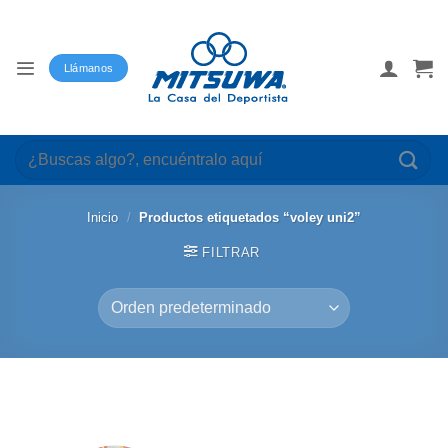
Saltar
al
contenido
Llámanos
Buscar
por:
Inicio
/
Productos etiquetados “voley uni2”
FILTRAR