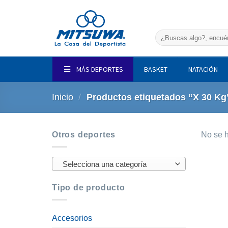
Saltar
al
contenido
Buscar
por:
MÁS DEPORTES
BASKET
NATACIÓN
Inicio
/
Productos etiquetados “X 30 Kg
Otros deportes
No se h
Selecciona una categoría
Tipo de producto
Accesorios