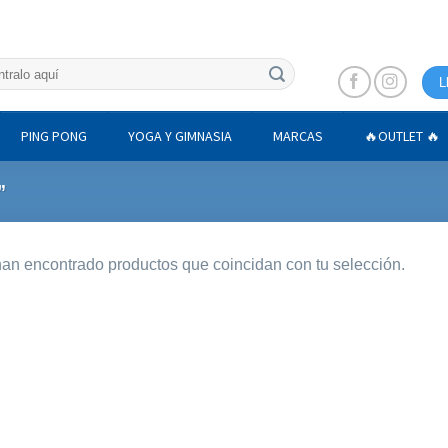
L
PING PONG
YOGA Y GIMNASIA
MARCAS
🔥OUTLET 🔥
”
an encontrado productos que coincidan con tu selección.