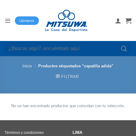
Saltar
al
contenido
Llámanos
Buscar
por:
Inicio
/
Productos etiquetados “zapatilla adida”
FILTRAR
No se han encontrado productos que coincidan con tu selección.
LIMA
Términos y condiciones