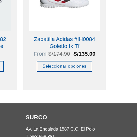
282
Zapatilla Adidas #IH0084
re
Goletto Ix Tf
El
El
From
S/
174.90
S/
135.00
precio
precio
original
actual
Seleccionar opciones
era:
es:
S/174.90.
S/135.00.
Este
producto
tiene
múltiples
variantes.
SURCO
Las
opciones
Av. La Encalada 1587 C.C. El Polo
se
T.
958 558 881