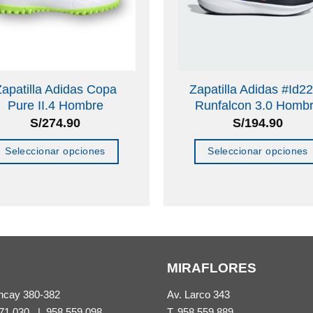
apatilla Adidas Copa
Zapatilla Adidas #Id2
Pure II.4 Hombre
Runfalcon 3.0 Homb
S/
274.90
S/
194.90
Seleccionar opciones
Seleccionar opciones
Este
Este
producto
producto
tiene
tiene
múltiples
múltiples
variantes.
variantes.
MIRAFLORES
Las
Las
opciones
opciones
ncay 380-382
Av. Larco 343
se
se
71 030
|
958 559 098
T.
958 559 889