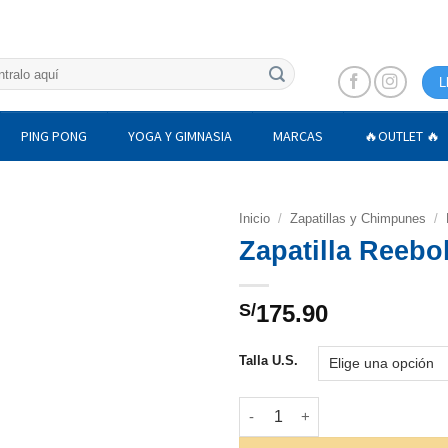
L
PING PONG
YOGA Y GIMNASIA
MARCAS
🔥OUTLET 🔥
Inicio
/
Zapatillas y Chimpunes
/
Zapatilla Reeb
S/
175.90
Talla U.S.
Zapatilla Reebok Royal Compl