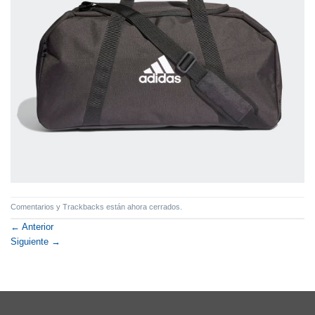
Comentarios y Trackbacks están ahora cerrados.
←
Anterior
Siguiente
→