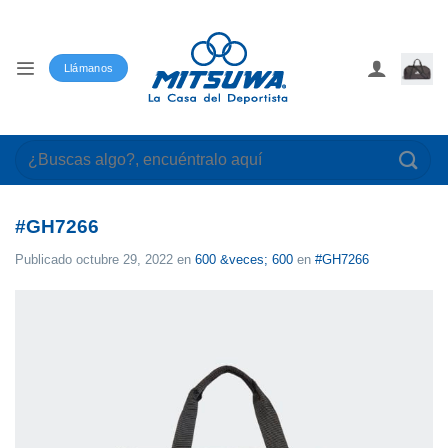
Saltar
al
contenido
Llámanos
Buscar
por:
#GH7266
Publicado
octubre 29, 2022
en
600 &veces; 600
en
#GH7266