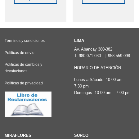
Este
producto
tiene
múltiples
variantes.
LIMA
Términos y condiciones
Las
Av. Abancay 380-382
Políticas de envío
T.
980 071 030
|
958 559 098
opciones
Políticas de cambios y
se
HORARIO DE ATENCIÓN:
devoluciones
pueden
Lunes a Sábado: 10:00 am –
elegir
Políticas de privacidad
7:30 pm
en
Domingos: 10:00 am – 7:00 pm
la
página
de
producto
MIRAFLORES
SURCO