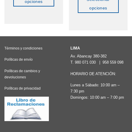
S/174.90.
S/144.00.
opciones
era:
es:
S/193.90.
S/149.00.
opciones
Este
Este
producto
producto
tiene
tiene
múltiples
múltiples
variantes.
variantes.
LIMA
Términos y condiciones
Las
Las
Av. Abancay 380-382
opciones
Políticas de envío
T.
980 071 030
|
958 559 098
opciones
se
Políticas de cambios y
se
pueden
HORARIO DE ATENCIÓN:
devoluciones
pueden
elegir
Lunes a Sábado: 10:00 am –
elegir
Políticas de privacidad
en
7:30 pm
en
la
Domingos: 10:00 am – 7:00 pm
la
página
página
de
de
producto
producto