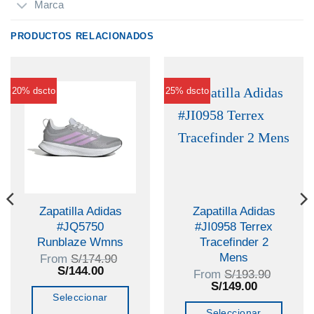
Marca
PRODUCTOS RELACIONADOS
20% dscto
25% dscto
Zapatilla Adidas
Zapatilla Adidas
#JQ5750
#JI0958 Terrex
Runblaze Wmns
Tracefinder 2
Mens
From
S/
174.90
El
El
S/
144.00
From
S/
193.90
precio
precio
El
El
S/
149.00
original
actual
precio
precio
Seleccionar
era:
es:
original
actual
Seleccionar