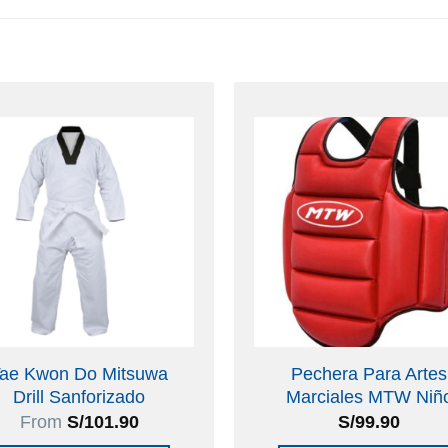
ae Kwon Do Mitsuwa
Pechera Para Artes
Drill Sanforizado
Marciales MTW Niñ
From
S/
101.90
S/
99.90