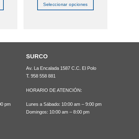
Seleccionar opciones
Este
producto
tiene
múltiples
variantes.
SURCO
Las
opciones
Av. La Encalada 1587 C.C. El Polo
se
T.
958 558 881
pueden
HORARIO DE ATENCIÓN:
elegir
en
00 pm
Lunes a Sábado: 10:00 am – 9:00 pm
la
Domingos: 10:00 am – 8:00 pm
página
de
producto