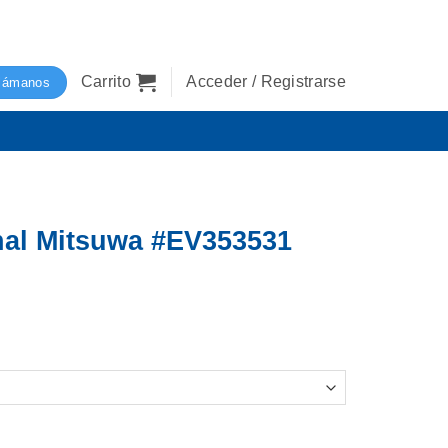
Carrito
Acceder / Registrarse
lámanos
nal Mitsuwa #EV353531
V353531 Mujer cantidad