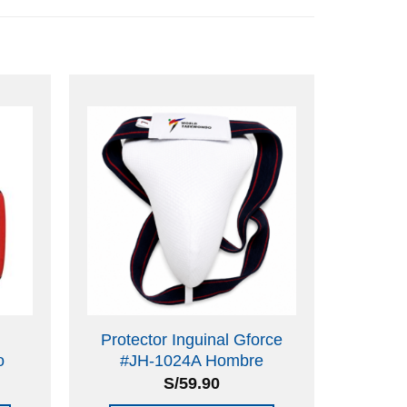
Protector Inguinal Gforce
o
#JH-1024A Hombre
S/
59.90