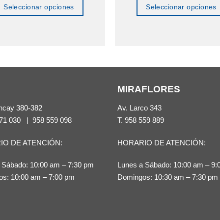
Seleccionar opciones
Seleccionar opciones
Este
Este
producto
producto
tiene
tiene
múltiples
múltiples
variantes.
variantes.
MIRAFLORES
Las
Las
opciones
opciones
ncay 380-382
Av. Larco 343
se
se
71 030
|
958 559 098
T.
958 559 889
pueden
pueden
IO DE ATENCIÓN:
HORARIO DE ATENCIÓN:
elegir
elegir
en
en
 Sábado: 10:00 am – 7:30 pm
Lunes a Sábado: 10:00 am – 9:
la
la
s: 10:00 am – 7:00 pm
Domingos: 10:30 am – 7:30 pm
página
página
de
de
producto
producto