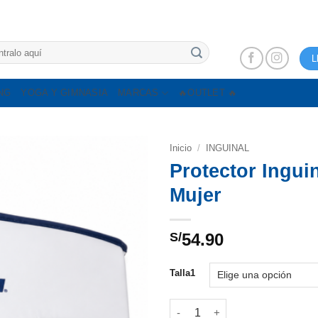
L
NG
YOGA Y GIMNASIA
MARCAS
🔥OUTLET 🔥
Inicio
/
INGUINAL
Protector Ingui
Mujer
S/
54.90
Talla1
Protector Inguinal Mitsuwa #E