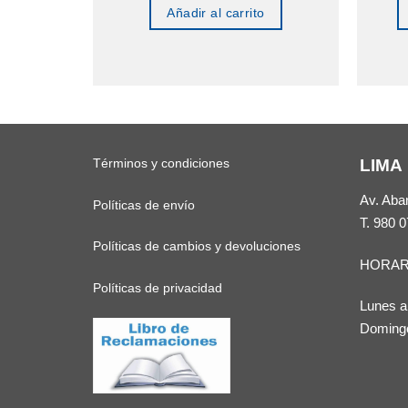
nes
Añadir al carrito
to
les
tes.
Términos y condiciones
LIMA
es
Av. Aba
Políticas de envío
T.
980 0
n
Políticas de cambios y devoluciones
HORAR
Políticas de privacidad
Lunes a
Domingo
to