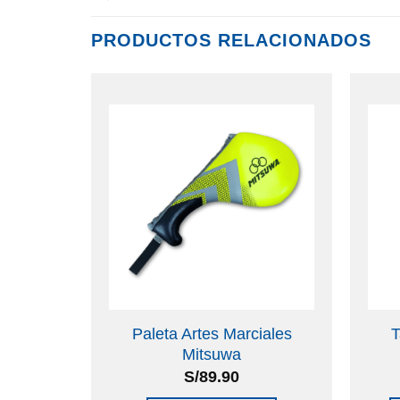
PRODUCTOS RELACIONADOS
ate
Paleta Artes Marciales
T
60m
Mitsuwa
S/
89.90