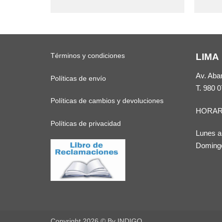
producto
tiene
múltiples
variantes.
Términos y condiciones
LIMA
Las
opciones
Av. Aba
Políticas de envío
se
T.
980 0
pueden
Políticas de cambios y devoluciones
HORAR
elegir
Políticas de privacidad
en
Lunes a
la
Domingo
página
de
producto
Copyright 2026 ©
By INDIGO