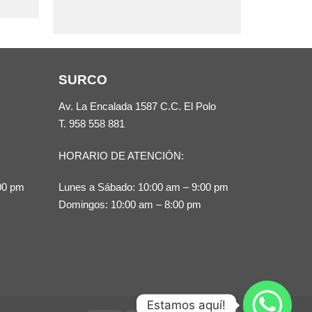
Este
producto
tiene
múltiples
SURCO
variantes.
Las
Av. La Encalada 1587 C.C. El Polo
opciones
T.
958 558 881
se
HORARIO DE ATENCIÓN:
pueden
elegir
00 pm
Lunes a Sábado: 10:00 am – 9:00 pm
en
Domingos: 10:00 am – 8:00 pm
la
página
de
producto
Estamos aquí!