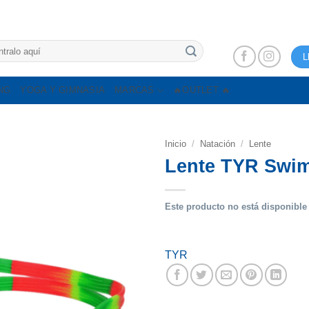
L
NG
YOGA Y GIMNASIA
MARCAS
🔥OUTLET 🔥
Inicio
/
Natación
/
Lente
Lente TYR Swim
Este producto no está disponible
TYR