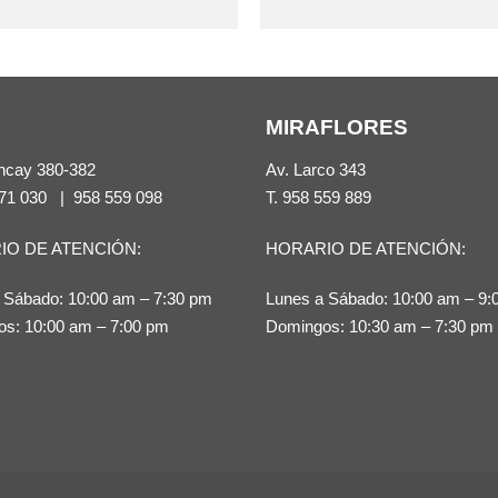
producto
producto
tiene
tiene
múltiples
múltiples
variantes.
variantes.
MIRAFLORES
Las
Las
opciones
opciones
ncay 380-382
Av. Larco 343
se
se
71 030
|
958 559 098
T.
958 559 889
pueden
pueden
IO DE ATENCIÓN:
HORARIO DE ATENCIÓN:
elegir
elegir
en
en
 Sábado: 10:00 am – 7:30 pm
Lunes a Sábado: 10:00 am – 9:
la
la
s: 10:00 am – 7:00 pm
Domingos: 10:30 am – 7:30 pm
página
página
de
de
producto
producto