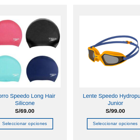
rro Speedo Long Hair
Lente Speedo Hydropu
Silicone
Junior
S/
69.00
S/
99.00
Seleccionar opciones
Seleccionar opciones
Este
Este