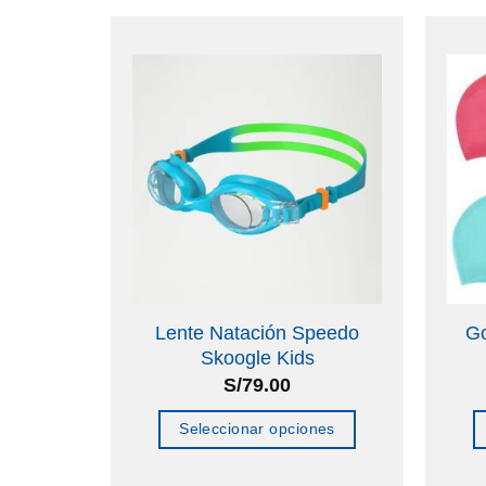
cement
Lente Natación Speedo
Go
Skoogle Kids
S/
79.00
o
Seleccionar opciones
Este