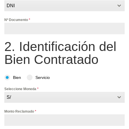
DNI
Nº Documento
*
2. Identificación del
Bien Contratado
Bien
Servicio
Seleccione Moneda
*
S/
Monto Reclamado
*