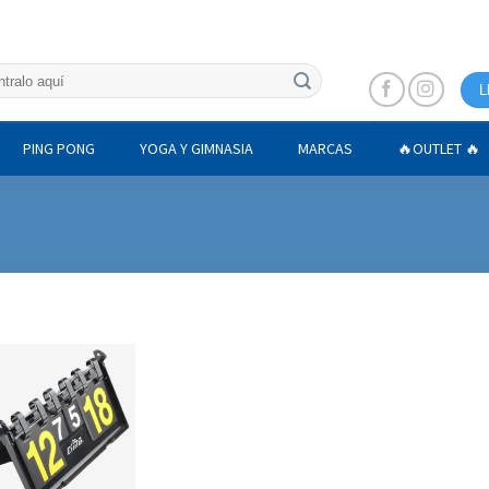
L
PING PONG
YOGA Y GIMNASIA
MARCAS
🔥OUTLET 🔥