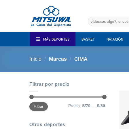
Saltar
al
contenido
Buscar
por:
MÁS DEPORTES
BASKET
NATACIÓN
Inicio
/
Marcas
/
CIMA
Filtrar por precio
Precio
Precio
Precio:
S/70
—
S/80
Filtrar
mínimo
máximo
Otros deportes