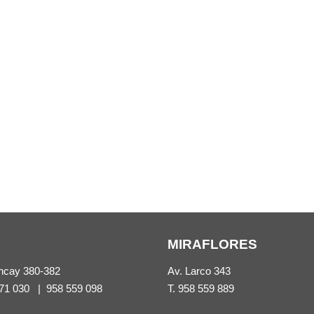
MIRAFLORES
ncay 380-382
Av. Larco 343
71 030
|
958 559 098
T.
958 559 889