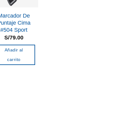
Marcador De
untaje Cima
#504 Sport
S/
79.00
Añadir al
carrito