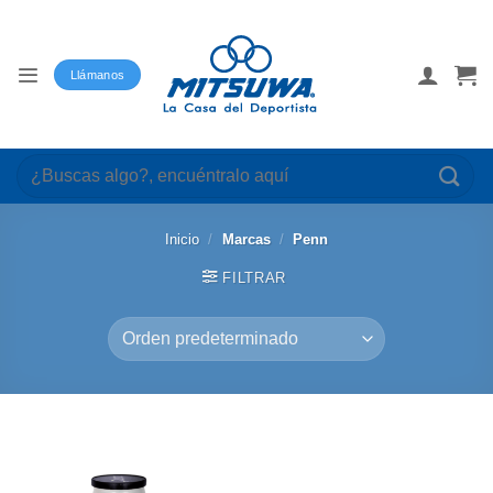
Saltar
al
contenido
Llámanos
Buscar
por:
Inicio
/
Marcas
/
Penn
FILTRAR