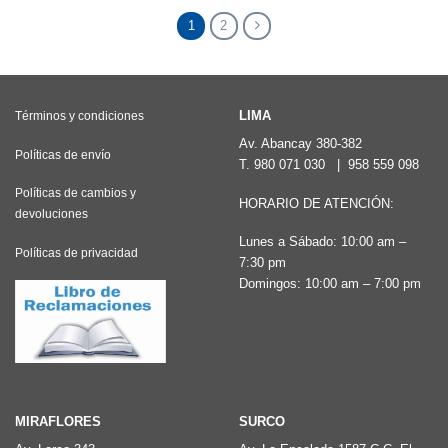
múltiples
múltiples
1
2
variantes.
variantes.
Las
Las
opciones
opciones
LIMA
Términos y condiciones
se
se
Av. Abancay 380-382
pueden
pueden
Políticas de envío
T.
980 071 030
|
958 559 098
elegir
elegir
Políticas de cambios y
HORARIO DE ATENCIÓN:
en
en
devoluciones
la
la
Lunes a Sábado: 10:00 am –
Políticas de privacidad
7:30 pm
página
página
Domingos: 10:00 am – 7:00 pm
de
de
producto
producto
MIRAFLORES
SURCO