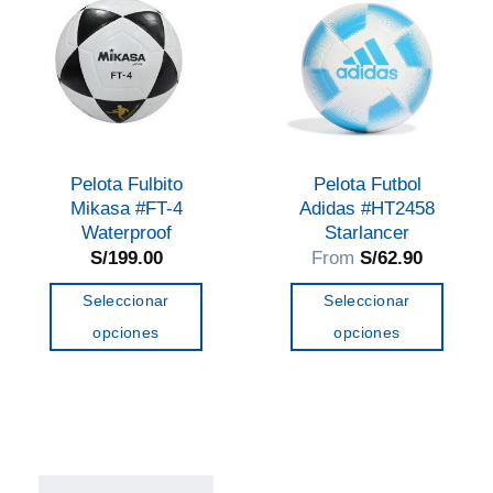
Las
Las
opciones
opciones
se
se
pueden
pueden
elegir
elegir
en
en
Pelota Fulbito
Pelota Futbol
la
la
Mikasa #FT-4
Adidas #HT2458
página
página
Waterproof
Starlancer
de
de
S/
199.00
From
S/
62.90
producto
producto
Seleccionar
Seleccionar
opciones
opciones
Este
Este
producto
producto
tiene
tiene
múltiples
múltiples
variantes.
variantes.