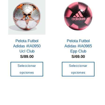
Las
Las
opciones
opciones
se
se
pueden
pueden
elegir
elegir
en
en
Pelota Futbol
Pelota Futbol
la
la
Adidas #IA0950
Adidas #IA0965
página
página
Ucl Club
Epp Club
de
de
S/
89.00
S/
69.00
producto
producto
Seleccionar
Seleccionar
opciones
opciones
Este
Este
producto
producto
tiene
tiene
múltiples
múltiples
variantes.
variantes.