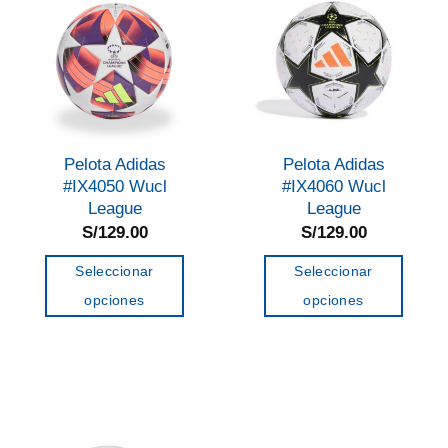
Las
opciones
opciones
se
se
pueden
pueden
elegir
elegir
en
en
la
Pelota Adidas
Pelota Adidas
la
página
#IX4050 Wucl
#IX4060 Wucl
página
de
League
League
de
S/
129.00
S/
129.00
producto
producto
Seleccionar
Seleccionar
opciones
opciones
Este
Este
producto
producto
tiene
tiene
múltiples
múltiples
variantes.
variantes.