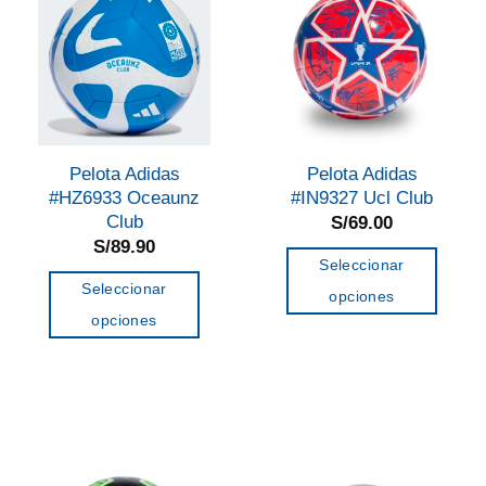
Pelota Adidas
Pelota Adidas
#HZ6933 Oceaunz
#IN9327 Ucl Club
Club
S/
69.00
S/
89.90
Seleccionar
Seleccionar
opciones
opciones
Este
Este
producto
producto
tiene
tiene
múltiples
múltiples
variantes.
variantes.
Las