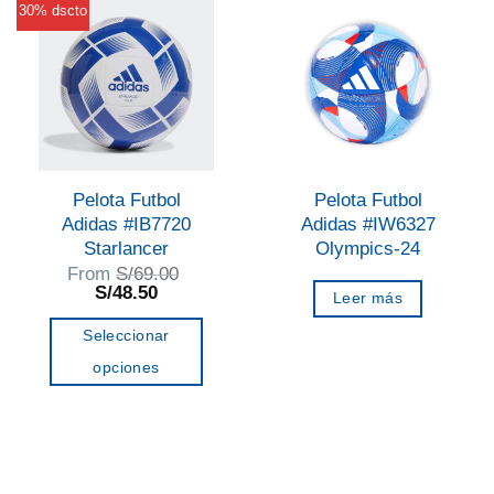
variantes.
variantes.
30% dscto
Las
Las
opciones
opciones
se
se
pueden
pueden
elegir
elegir
en
en
Pelota Futbol
Pelota Futbol
la
la
Adidas #IB7720
Adidas #IW6327
página
página
Starlancer
Olympics-24
de
de
From
S/
69.00
El
El
S/
48.50
Leer más
producto
producto
precio
precio
original
actual
Seleccionar
era:
es:
S/69.00.
S/48.50.
opciones
Este
producto
tiene
múltiples