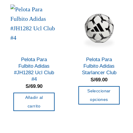
variantes.
Las
opciones
se
pueden
elegir
en
Pelota Para
Pelota Para
la
Fulbito Adidas
Fulbito Adidas
página
#JH1282 Ucl Club
Starlancer Club
de
#4
S/
69.00
S/
69.90
producto
Seleccionar
Añadir al
opciones
carrito
Este
producto
tiene
múltiples