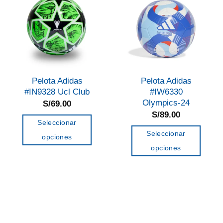
Las
opciones
opciones
se
se
pueden
pueden
elegir
elegir
en
en
la
Pelota Adidas
Pelota Adidas
la
página
#IN9328 Ucl Club
#IW6330
página
de
Olympics-24
S/
69.00
de
S/
89.00
producto
Seleccionar
producto
Seleccionar
opciones
opciones
Este
Este
producto
producto
tiene
tiene
múltiples
múltiples
variantes.
variantes.
Las