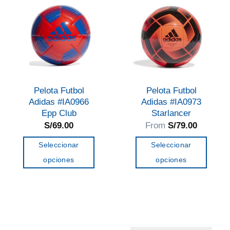
Las
Las
opciones
opciones
se
se
pueden
pueden
elegir
elegir
en
en
Pelota Futbol
Pelota Futbol
la
la
Adidas #IA0966
Adidas #IA0973
página
página
Epp Club
Starlancer
de
de
S/
69.00
From
S/
79.00
producto
producto
Seleccionar
Seleccionar
opciones
opciones
Este
Este
producto
producto
tiene
tiene
múltiples
múltiples