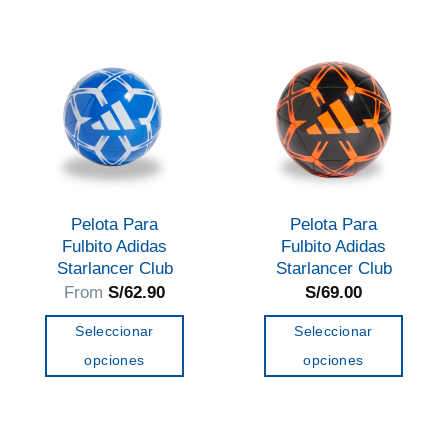
variantes.
Las
opciones
se
pueden
elegir
en
la
Pelota Para
Pelota Para
página
Fulbito Adidas
Fulbito Adidas
de
Starlancer Club
Starlancer Club
From
S/
62.90
S/
69.00
producto
Seleccionar
Seleccionar
opciones
opciones
Este
Este
producto
producto
tiene
tiene