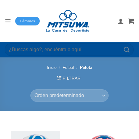
Saltar
al
contenido
Llámanos
Buscar
por:
Inicio
/
Fútbol
/
Pelota
FILTRAR