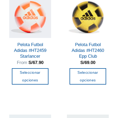
Las
Las
opciones
opciones
se
se
pueden
pueden
elegir
elegir
en
en
Pelota Futbol
Pelota Futbol
la
la
Adidas #HT2459
Adidas #HT2460
página
página
Starlancer
Epp Club
de
de
From
S/
67.90
S/
69.00
producto
producto
Seleccionar
Seleccionar
opciones
opciones
Este
Este
producto
producto
tiene
tiene
múltiples
múltiples
variantes.
variantes.