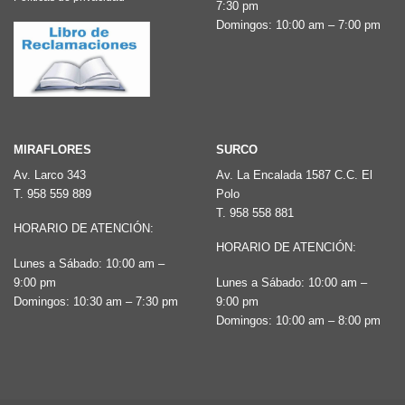
en
7:30 pm
en
Domingos: 10:00 am – 7:00 pm
la
la
página
página
de
de
producto
producto
MIRAFLORES
SURCO
Av. Larco 343
Av. La Encalada 1587 C.C. El
T.
958 559 889
Polo
T.
958 558 881
HORARIO DE ATENCIÓN:
HORARIO DE ATENCIÓN:
Lunes a Sábado: 10:00 am –
9:00 pm
Lunes a Sábado: 10:00 am –
Domingos: 10:30 am – 7:30 pm
9:00 pm
Domingos: 10:00 am – 8:00 pm