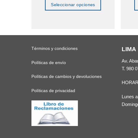
Seleccionar opciones
Este
producto
tiene
múltiples
Términos y condiciones
LIMA
variantes.
Las
Av. Aba
Políticas de envío
opciones
T.
980 0
se
Políticas de cambios y devoluciones
HORAR
pueden
Políticas de privacidad
elegir
Lunes a
en
Domingo
la
página
de
producto