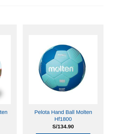
35% dscto
ten
Pelota Hand Ball Molten
Zapat
Hf1800
S/
134.90
From