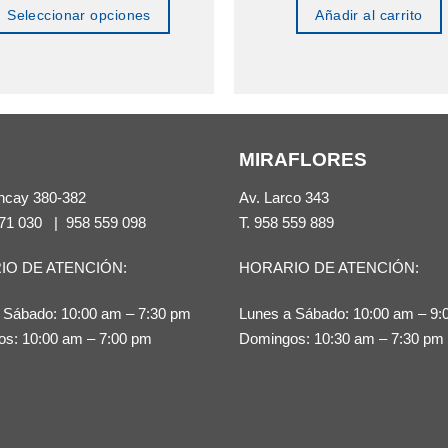
Seleccionar opciones
Añadir al carrito
Este
producto
tiene
múltiples
MIRAFLORES
variantes.
Las
ncay 380-382
Av. Larco 343
opciones
71 030
|
958 559 098
T.
958 559 889
se
IO DE ATENCIÓN:
HORARIO DE ATENCIÓN:
pueden
elegir
 Sábado: 10:00 am – 7:30 pm
Lunes a Sábado: 10:00 am – 9:
en
s: 10:00 am – 7:00 pm
Domingos: 10:30 am – 7:30 pm
la
página
de
producto