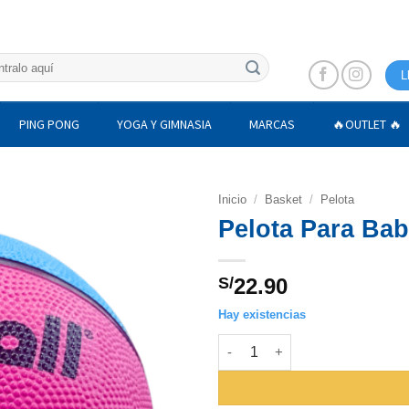
L
PING PONG
YOGA Y GIMNASIA
MARCAS
🔥OUTLET 🔥
Inicio
/
Basket
/
Pelota
Pelota Para Bab
S/
22.90
Hay existencias
Pelota Para Baby Basket Viniba