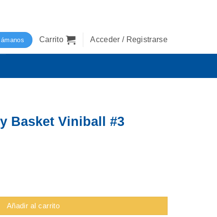
Carrito
Acceder / Registrarse
lámanos
y Basket Viniball #3
ll #3 cantidad
Añadir al carrito