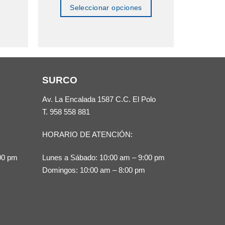
Seleccionar opciones
Se
Este
producto
tiene
múltiples
SURCO
variantes.
Las
Av. La Encalada 1587 C.C. El Polo
opciones
T.
958 558 881
se
HORARIO DE ATENCIÓN:
pueden
elegir
00 pm
Lunes a Sábado: 10:00 am – 9:00 pm
en
Domingos: 10:00 am – 8:00 pm
la
página
de
producto