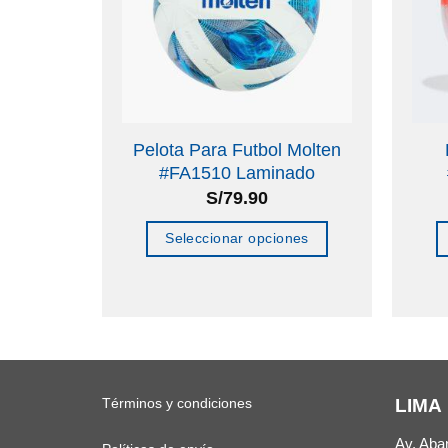
Wilson
Pelota Para Futbol Molten
ship
#FA1510 Laminado
3
S/
79.90
Seleccionar opciones
o
Este
producto
tiene
múltiples
variantes.
Términos y condiciones
LIMA
Las
opciones
Av. Aba