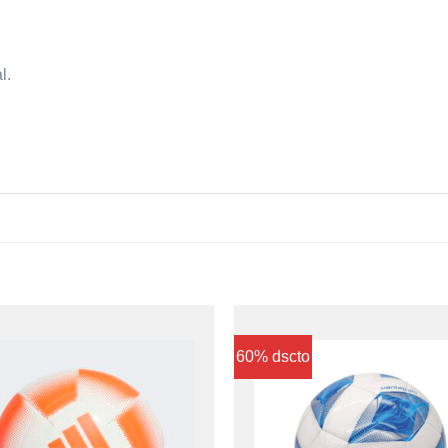
l.
60% dscto