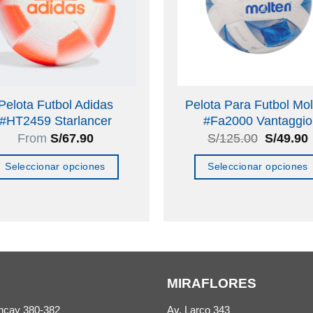
Pelota Futbol Adidas
Pelota Para Futbol Mo
#HT2459 Starlancer
#Fa2000 Vantaggio
El
From
S/
67.90
S/
125.00
S/
49.90
precio
original
Seleccionar opciones
Seleccionar opciones
era:
S/125.00
Este
Este
producto
producto
tiene
tiene
múltiples
múltiples
variantes.
variantes.
MIRAFLORES
Las
Las
opciones
opciones
ncay 380-382
Av. Larco 343