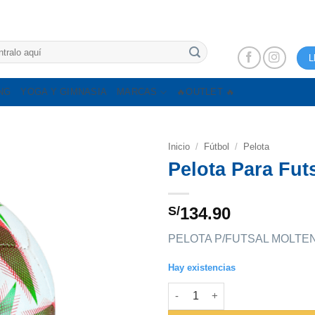
L
NG
YOGA Y GIMNASIA
MARCAS
🔥OUTLET 🔥
Inicio
/
Fútbol
/
Pelota
Pelota Para Fut
S/
134.90
PELOTA P/FUTSAL MOLTE
Hay existencias
Pelota Para Futsal Molten Fr1