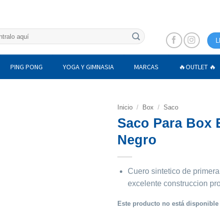
L
PING PONG
YOGA Y GIMNASIA
MARCAS
🔥OUTLET 🔥
Inicio
/
Box
/
Saco
Saco Para Box 
Negro
Cuero sintetico de primera
excelente construccion pro
Este producto no está disponible