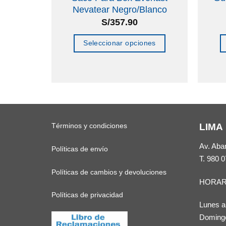
de
Nevatear Negro/Blanco
S/
357.90
o
Seleccionar opciones
Este
producto
tiene
múltiples
variantes.
Términos y condiciones
LIMA
Las
opciones
Av. Aba
Políticas de envío
se
T.
980 0
pueden
Políticas de cambios y devoluciones
HORAR
elegir
Políticas de privacidad
en
Lunes a
la
Domingo