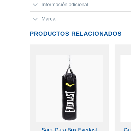
Información adicional
Marca
PRODUCTOS RELACIONADOS
aco
Saco Para Box Everlast
Gu