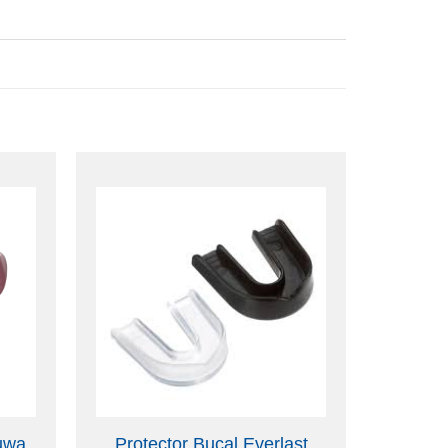
uwa
Protector Bucal Everlast