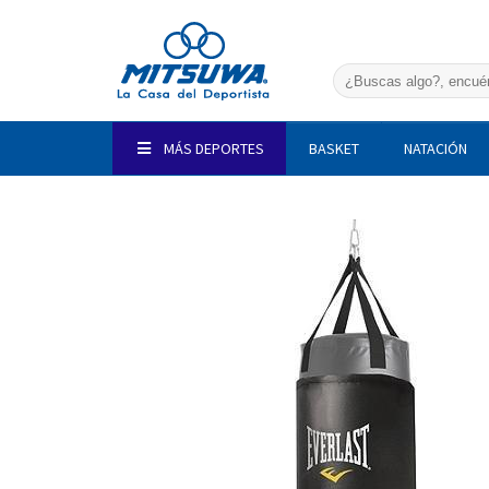
Saltar
al
contenido
Buscar
por:
MÁS DEPORTES
BASKET
NATACIÓN