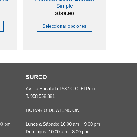
Simple
S/
39.90
Seleccionar opciones
Este
producto
tiene
múltiples
variantes.
SURCO
Las
opciones
Av. La Encalada 1587 C.C. El Polo
se
T.
958 558 881
pueden
HORARIO DE ATENCIÓN:
elegir
en
00 pm
Lunes a Sábado: 10:00 am – 9:00 pm
la
Domingos: 10:00 am – 8:00 pm