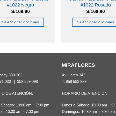
#1022 Negro
#1022 Rosado
S/
169.90
S/
169.90
Seleccionar opciones
Seleccionar opciones
Este
Este
producto
producto
tiene
tiene
múltiples
múltiples
variantes.
variantes.
MIRAFLORES
Las
Las
opciones
opciones
ncay 380-382
Av. Larco 343
se
se
71 030
|
958 559 098
T.
958 559 889
pueden
pueden
IO DE ATENCIÓN:
HORARIO DE ATENCIÓN:
elegir
elegir
en
en
 Sábado: 10:00 am – 7:30 pm
Lunes a Sábado: 10:00 am – 9:
la
la
s: 10:00 am – 7:00 pm
Domingos: 10:30 am – 7:30 pm