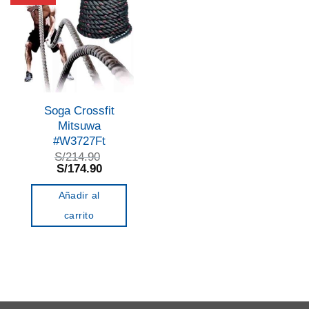
Soga Crossfit
Mitsuwa
#W3727Ft
S/
214.90
El
El
S/
174.90
precio
precio
original
actual
Añadir al
era:
es:
S/214.90.
S/174.90.
carrito