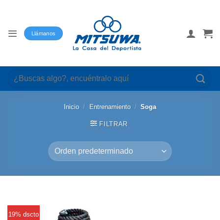
Saltar
al
contenido
Llámanos
Buscar
por:
Inicio
/
Entrenamiento
/
Soga
FILTRAR
19% dscto