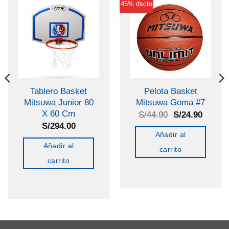
45% dscto
Tablero Basket
Pelota Basket
Mitsuwa Junior 80
Mitsuwa Goma #7
X 60 Cm
El
El
S/
44.90
S/
24.90
precio
precio
S/
294.00
original
actual
Añadir al
era:
es:
Añadir al
S/44.90.
S/24.9
carrito
carrito