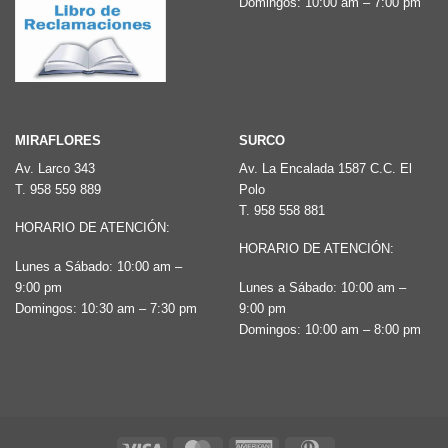
la
Domingos: 10:00 am – 7:00 pm
la
página
página
de
de
producto
producto
MIRAFLORES
SURCO
Av. Larco 343
Av. La Encalada 1587 C.C. El
T.
958 559 889
Polo
T.
958 558 881
HORARIO DE ATENCIÓN:
HORARIO DE ATENCIÓN:
Lunes a Sábado: 10:00 am –
9:00 pm
Lunes a Sábado: 10:00 am –
Domingos: 10:30 am – 7:30 pm
9:00 pm
Domingos: 10:00 am – 8:00 pm