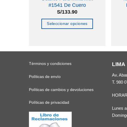
#1541 De Cuero
S/
133.90
o
Seleccionar opciones
Este
producto
tiene
múltiples
Términos y condiciones
LIMA
variantes.
Las
Av. Aba
Políticas de envío
opciones
T.
980 0
se
Políticas de cambios y devoluciones
HORAR
pueden
Políticas de privacidad
elegir
Lunes a
en
Domingo
la