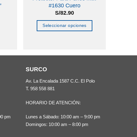
″
#1630 Cuero
S/
82.90
Seleccionar opciones
Este
producto
tiene
múltiples
SURCO
variantes.
Las
Av. La Encalada 1587 C.C. El Polo
opciones
T.
958 558 881
se
HORARIO DE ATENCIÓN:
pueden
elegir
00 pm
Lunes a Sábado: 10:00 am – 9:00 pm
en
Domingos: 10:00 am – 8:00 pm
la