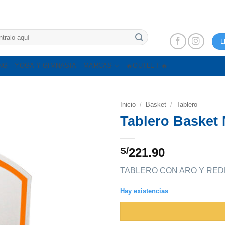
L
NG
YOGA Y GIMNASIA
MARCAS
🔥OUTLET 🔥
Inicio
/
Basket
/
Tablero
Tablero Basket
S/
221.90
TABLERO CON ARO Y RED
Hay existencias