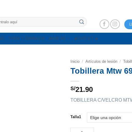
L
NG
YOGA Y GIMNASIA
MARCAS
🔥OUTLET 🔥
Inicio
/
Artículos de lesión
/
Tobil
Tobillera Mtw 
S/
21.90
TOBILLERA C/VELCRO MT
Talla1
Tobillera Mtw 6904 Neopren C