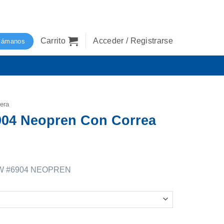
Carrito
Acceder / Registrarse
lámanos
lera
6904 Neopren Con Correa
W #6904 NEOPREN
on Correa cantidad