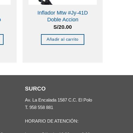
Inflador Mtw #Jy-41D
o
Doble Accion
S/
20.00
Añadir al carrito
SURCO
Av. La Encalada 1587 C.C. El Polo
T.
958 558 881
HORARIO DE ATENCIÓN: