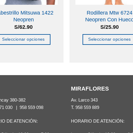
bestrillo Mitsuwa 1422
Rodillera Mtw 6724
Neopren
Neopren Con Huec
S/
62.90
S/
25.90
Seleccionar opciones
Seleccionar opciones
Este
Este
producto
producto
tiene
tiene
múltiples
múltiples
variantes.
variantes.
MIRAFLORES
Las
Las
opciones
opciones
ncay 380-382
Av. Larco 343
se
se
71 030
|
958 559 098
T.
958 559 889
pueden
pueden
IO DE ATENCIÓN:
HORARIO DE ATENCIÓN:
elegir
elegir
en
en