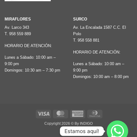
de
producto
MIRAFLORES
SURCO
Av. Larco 343
Av. La Encalada 1587 C.C. El
T.
958 559 889
Polo
T.
958 558 881
HORARIO DE ATENCIÓN:
HORARIO DE ATENCIÓN:
Lunes a Sábado: 10:00 am –
9:00 pm
Lunes a Sábado: 10:00 am –
Domingos: 10:30 am – 7:30 pm
9:00 pm
Domingos: 10:00 am – 8:00 pm
Visa
MasterCard
American
Dinners
Express
Club
Copyright 2026 ©
By INDIGO
Estamos aquí!