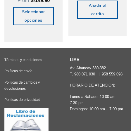
From
S/
149.90
Añadir al
Seleccionar
carrito
opciones
Este
producto
tiene
múltiples
variantes.
LIMA
Términos y condiciones
Las
Av. Abancay 380-382
Políticas de envío
T.
980 071 030
|
958 559 098
opciones
Políticas de cambios y
se
HORARIO DE ATENCIÓN:
devoluciones
pueden
Lunes a Sábado: 10:00 am –
elegir
Políticas de privacidad
7:30 pm
en
Domingos: 10:00 am – 7:00 pm
la
página