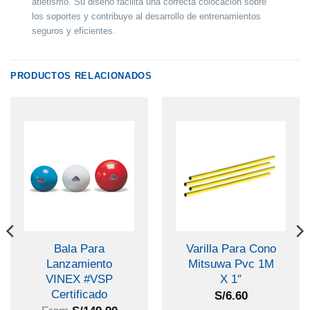
atletismo. Su diseño facilita una correcta colocación sobre
los soportes y contribuye al desarrollo de entrenamientos
seguros y eficientes.
PRODUCTOS RELACIONADOS
Bala Para
Varilla Para Cono
Lanzamiento
Mitsuwa Pvc 1M
VINEX #VSP
X 1″
Certificado
S/
6.60