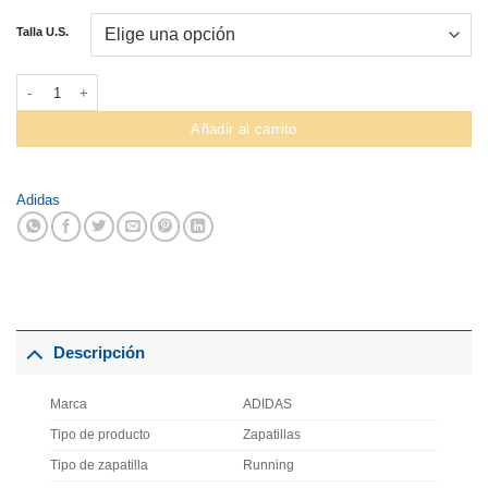
precio
precio
original
actual
Talla U.S.
era:
es:
S/219.00.
S/152.90.
Zapatilla Adidas Duramo 10 Mens cantidad
Añadir al carrito
Adidas
Descripción
Marca
ADIDAS
Tipo de producto
Zapatillas
Tipo de zapatilla
Running