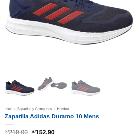
Inicio
/
Zapatillas y Chimpunes
/
Hombre
Zapatilla Adidas Duramo 10 Mens
El
El
S/
219.00
S/
152.90