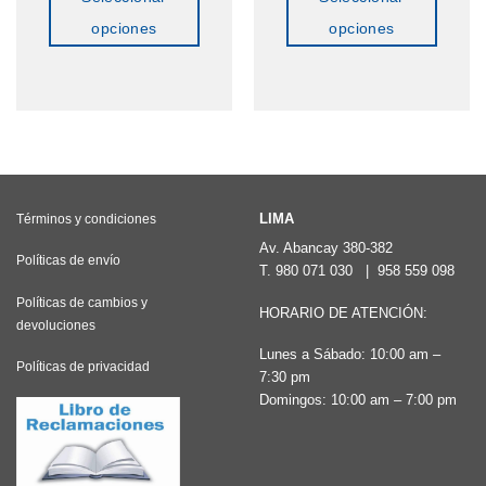
opciones
opciones
Este
Este
producto
producto
tiene
tiene
múltiples
múltiples
variantes.
variantes.
Las
Las
LIMA
Términos y condiciones
opciones
opciones
Av. Abancay 380-382
Políticas de envío
se
se
T.
980 071 030
|
958 559 098
pueden
pueden
Políticas de cambios y
HORARIO DE ATENCIÓN:
elegir
elegir
devoluciones
en
en
Lunes a Sábado: 10:00 am –
Políticas de privacidad
7:30 pm
la
la
Domingos: 10:00 am – 7:00 pm
página
página
de
de
producto
producto