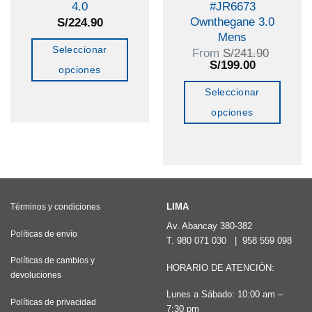
4.0
#JR6673
Ownthegane 3.0
S/
224.90
Mens
Seleccionar
From
S/
241.90
El
El
S/
199.00
opciones
precio
precio
original
actual
Este
Seleccionar
era:
es:
producto
S/241.90.
S/199.00.
opciones
tiene
Este
múltiples
producto
variantes.
tiene
Las
múltiples
opciones
variantes.
LIMA
Términos y condiciones
se
Las
Av. Abancay 380-382
Políticas de envío
pueden
T.
980 071 030
|
958 559 098
opciones
elegir
Políticas de cambios y
se
HORARIO DE ATENCIÓN:
devoluciones
en
pueden
Lunes a Sábado: 10:00 am –
la
elegir
Políticas de privacidad
7:30 pm