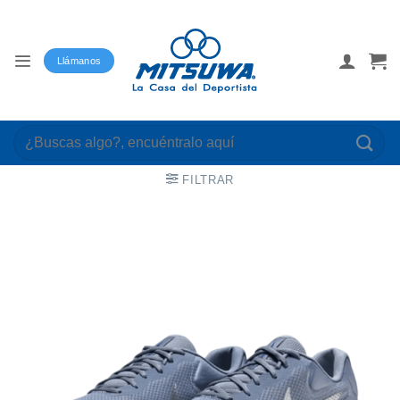
Saltar
al
contenido
Llámanos
Buscar
por:
FILTRAR