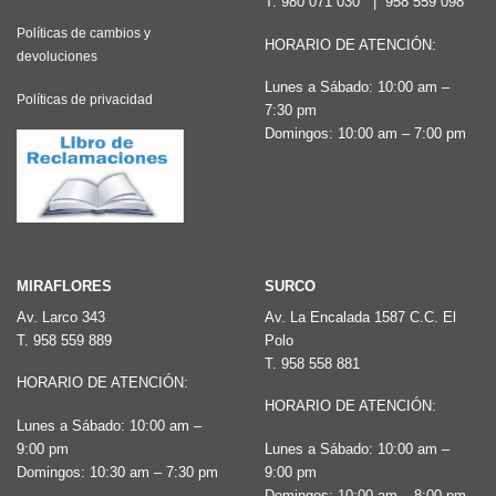
T.
980 071 030
|
958 559 098
se
pueden
Políticas de cambios y
pueden
HORARIO DE ATENCIÓN:
elegir
devoluciones
elegir
en
Lunes a Sábado: 10:00 am –
Políticas de privacidad
en
la
7:30 pm
la
Domingos: 10:00 am – 7:00 pm
página
página
de
de
producto
producto
MIRAFLORES
SURCO
Av. Larco 343
Av. La Encalada 1587 C.C. El
T.
958 559 889
Polo
T.
958 558 881
HORARIO DE ATENCIÓN:
HORARIO DE ATENCIÓN:
Lunes a Sábado: 10:00 am –
9:00 pm
Lunes a Sábado: 10:00 am –
Domingos: 10:30 am – 7:30 pm
9:00 pm
Domingos: 10:00 am – 8:00 pm