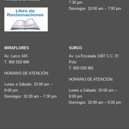
7:30 pm
en
en
Domingos: 10:00 am – 7:00 pm
la
la
página
página
de
de
producto
producto
MIRAFLORES
SURCO
Av. Larco 343
Av. La Encalada 1587 C.C. El
T.
958 559 889
Polo
T.
958 558 881
HORARIO DE ATENCIÓN:
HORARIO DE ATENCIÓN:
Lunes a Sábado: 10:00 am –
9:00 pm
Lunes a Sábado: 10:00 am –
Domingos: 10:30 am – 7:30 pm
9:00 pm
Domingos: 10:00 am – 8:00 pm