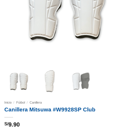
Inicio
/
Fútbol
/
Canillera
Canillera Mitsuwa #W9928SP Club
S/
9.90