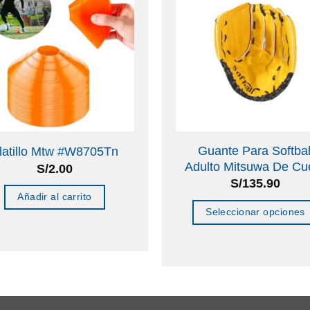
Guante Para Softbal
latillo Mtw #W8705Tn
Adulto Mitsuwa De Cu
S/
2.00
S/
135.90
Añadir al carrito
Seleccionar opciones
Este
producto
tiene
múltiples