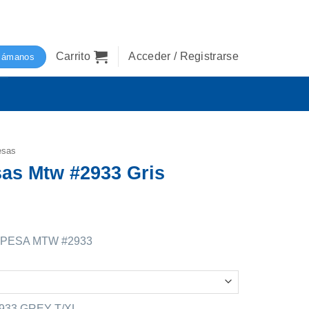
Carrito
Acceder / Registrarse
lámanos
esas
sas Mtw #2933 Gris
PESA MTW #2933
33 GREY T/XL