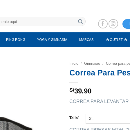
L
PING PONG
YOGA Y GIMNASIA
MARCAS
🔥OUTLET 🔥
Inicio
/
Gimnasio
/
Correa para p
Correa Para Pe
S/
39.90
CORREA PARA LEVANTAR 
Talla1
CORREA P/PESAS MTW #29