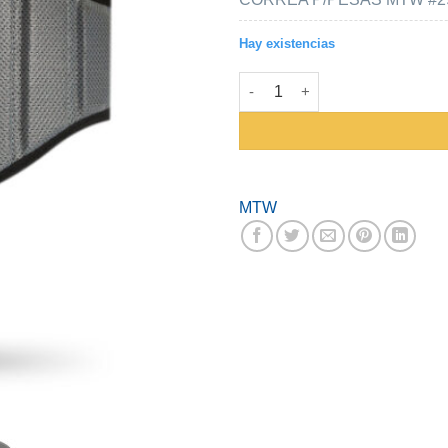
Hay existencias
Correa Para Pesas Mtw #2933 G
MTW