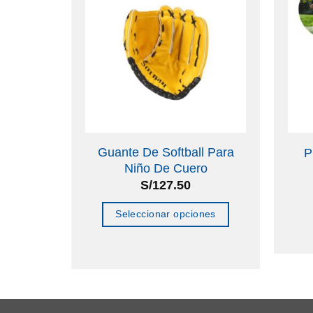
uerna
Guante De Softball Para
P
6″
Niño De Cuero
S/
127.50
o
Seleccionar opciones
Este
producto
tiene
múltiples