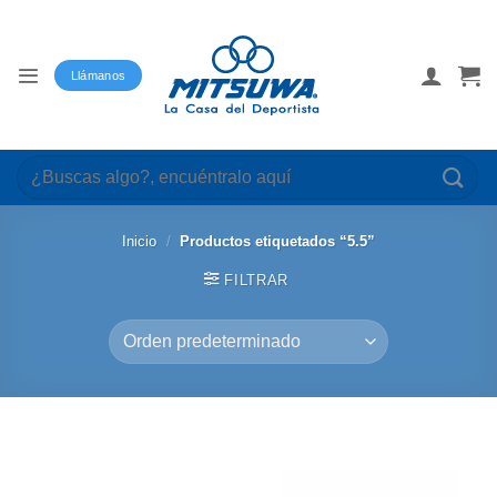
Saltar
al
contenido
Llámanos
Buscar
por:
Inicio
/
Productos etiquetados “5.5”
FILTRAR