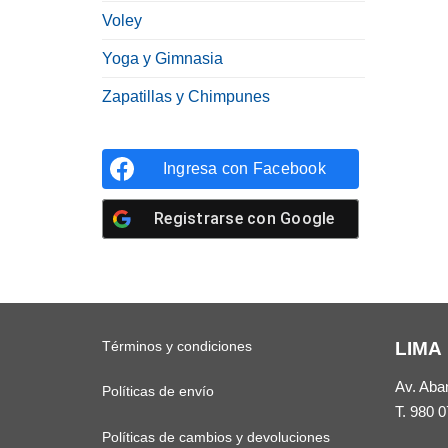
Voley
Yoga y Gimnasia
Zapatillas y Chimpunes
Ingresa con
Facebook
Registrarse con
Google
Términos y condiciones
LIMA
Av. Aba
Políticas de envío
T.
980 0
Políticas de cambios y devoluciones