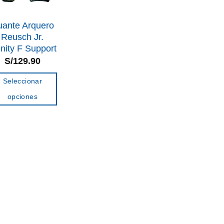
ante Arquero
Reusch Jr.
inity F Support
S/
129.90
Seleccionar
opciones
Este
producto
tiene
múltiples
variantes.
Las
opciones
se