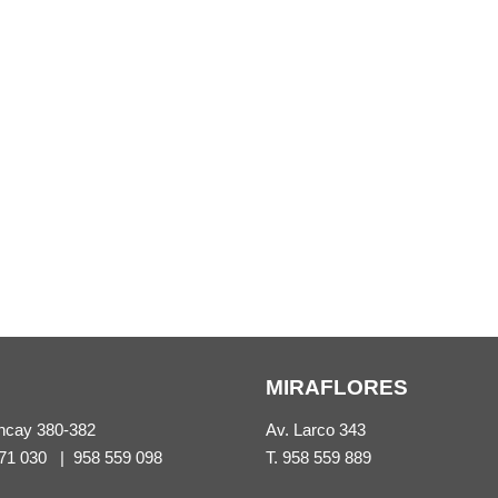
MIRAFLORES
ncay 380-382
Av. Larco 343
71 030
|
958 559 098
T.
958 559 889