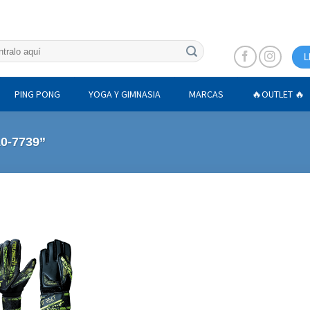
L
PING PONG
YOGA Y GIMNASIA
MARCAS
🔥OUTLET 🔥
0-7739”