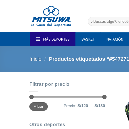
Saltar
al
contenido
Buscar
por:
MÁS DEPORTES
BASKET
NATACIÓN
Inicio
/
Productos etiquetados “#547271
Filtrar por precio
Precio
Precio
Precio:
S/120
—
S/130
Filtrar
mínimo
máximo
Otros deportes