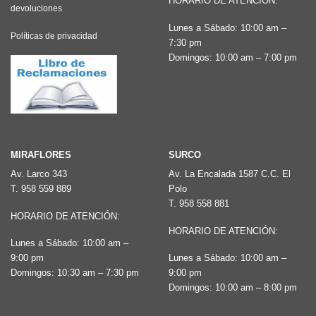
HORARIO DE ATENCIÓN:
pueden
elegir
devoluciones
elegir
en
Lunes a Sábado: 10:00 am –
Políticas de privacidad
en
7:30 pm
la
Domingos: 10:00 am – 7:00 pm
la
página
página
de
de
producto
producto
MIRAFLORES
SURCO
Av. Larco 343
Av. La Encalada 1587 C.C. El
T.
958 559 889
Polo
T.
958 558 881
HORARIO DE ATENCIÓN:
HORARIO DE ATENCIÓN:
Lunes a Sábado: 10:00 am –
9:00 pm
Lunes a Sábado: 10:00 am –
Domingos: 10:30 am – 7:30 pm
9:00 pm
Domingos: 10:00 am – 8:00 pm