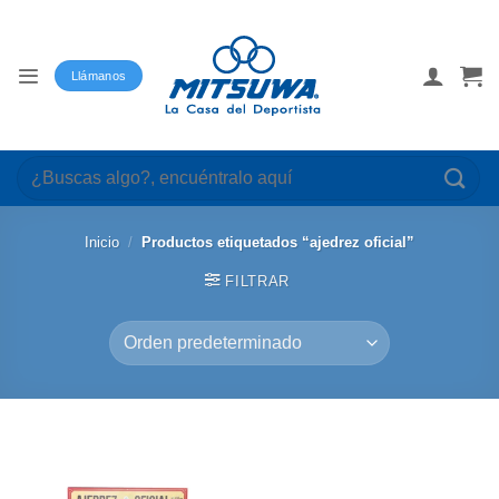
Saltar
al
contenido
Llámanos
Buscar
por:
Inicio
/
Productos etiquetados “ajedrez oficial”
FILTRAR