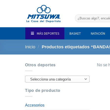
Saltar
al
contenido
Buscar
por:
MÁS DEPORTES
BASKET
NATACIÓN
Inicio
/
Productos etiquetados “BANDA
Otros deportes
No se h
Selecciona una categoría
Tipo de producto
Accesorios