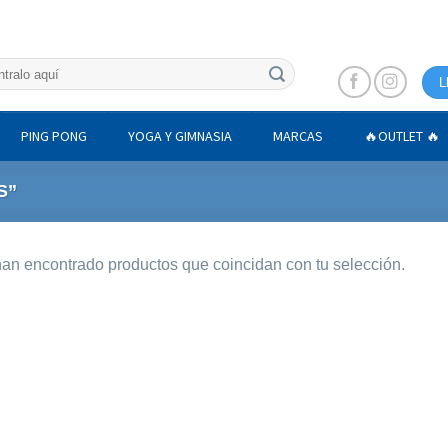
L
PING PONG
YOGA Y GIMNASIA
MARCAS
🔥OUTLET 🔥
S”
an encontrado productos que coincidan con tu selección.