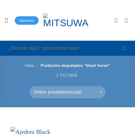
Saltar
al
contenido
Llámanos
Buscar
por:
Inicio
/
Productos etiquetados “black horse”
FILTRAR