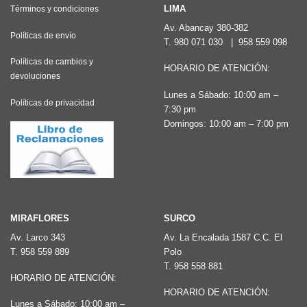
Las
Las
LIMA
Términos y condiciones
opciones
opciones
Av. Abancay 380-382
Políticas de envío
T.
980 071 030
|
958 559 098
se
se
pueden
pueden
Políticas de cambios y
HORARIO DE ATENCIÓN:
devoluciones
elegir
elegir
Lunes a Sábado: 10:00 am –
en
en
Políticas de privacidad
7:30 pm
la
la
Domingos: 10:00 am – 7:00 pm
página
página
de
de
producto
producto
MIRAFLORES
SURCO
Av. Larco 343
Av. La Encalada 1587 C.C. El
T.
958 559 889
Polo
T.
958 558 881
HORARIO DE ATENCIÓN:
HORARIO DE ATENCIÓN:
Lunes a Sábado: 10:00 am –