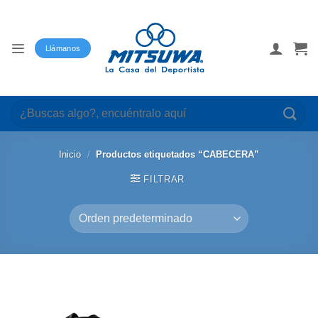
Saltar
al
contenido
Llámanos
Buscar
por:
Inicio
/
Productos etiquetados “CABECERA”
FILTRAR