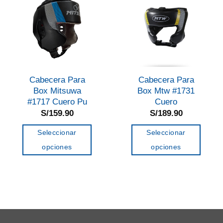
Cabecera Para
Cabecera Para
Box Mitsuwa
Box Mtw #1731
#1717 Cuero Pu
Cuero
S/
159.90
S/
189.90
Seleccionar
Seleccionar
opciones
opciones
Este
Este
producto
producto
tiene
tiene
múltiples
múltiples
variantes.
variantes.