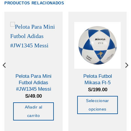
PRODUCTOS RELACIONADOS
Pelota Para Mini
Pelota Futbol
Futbol Adidas
Mikasa Ft-5
#JW1345 Messi
S/
199.00
S/
49.00
Seleccionar
Añadir al
opciones
carrito
Este
producto