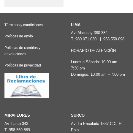
tiene
múltiples
variantes.
LIMA
Términos y condiciones
Las
Av. Abancay 380-382
opciones
Políticas de envío
T.
980 071 030
|
958 559 098
se
Políticas de cambios y
pueden
HORARIO DE ATENCIÓN:
devoluciones
elegir
Lunes a Sábado: 10:00 am –
Políticas de privacidad
en
7:30 pm
la
Domingos: 10:00 am – 7:00 pm
página
de
producto
MIRAFLORES
SURCO
Av. Larco 343
Av. La Encalada 1587 C.C. El
T.
958 559 889
Polo