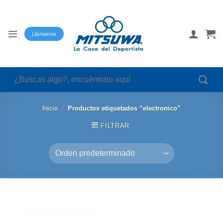
Saltar
al
contenido
Llámanos
Buscar
por:
Inicio
/
Productos etiquetados “electronico”
FILTRAR