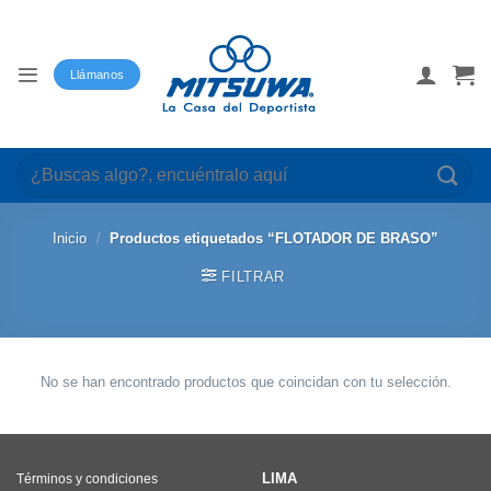
Saltar
al
contenido
Llámanos
Buscar
por:
Inicio
/
Productos etiquetados “FLOTADOR DE BRASO”
FILTRAR
No se han encontrado productos que coincidan con tu selección.
LIMA
Términos y condiciones