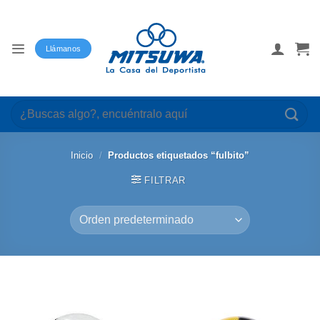
Saltar
al
contenido
Llámanos
Buscar
por:
Inicio
/
Productos etiquetados “fulbito”
FILTRAR