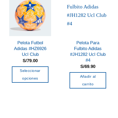
Las
Las
opciones
opciones
se
se
pueden
pueden
elegir
elegir
en
en
Pelota Futbol
Pelota Para
la
la
Adidas #HZ6926
Fulbito Adidas
página
página
Ucl Club
#JH1282 Ucl Club
de
de
#4
S/
79.00
S/
69.90
producto
producto
Seleccionar
Añadir al
opciones
carrito
Este
producto
tiene
múltiples
variantes.