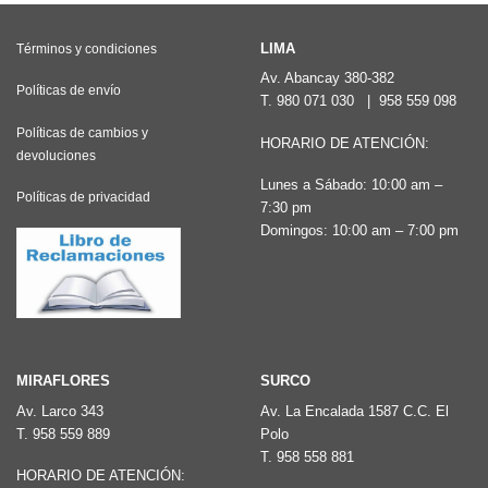
variantes.
variantes.
Las
Las
LIMA
Términos y condiciones
opciones
opciones
Av. Abancay 380-382
Políticas de envío
T.
980 071 030
|
958 559 098
se
se
pueden
pueden
Políticas de cambios y
HORARIO DE ATENCIÓN:
devoluciones
elegir
elegir
Lunes a Sábado: 10:00 am –
en
en
Políticas de privacidad
7:30 pm
la
la
Domingos: 10:00 am – 7:00 pm
página
página
de
de
producto
producto
MIRAFLORES
SURCO
Av. Larco 343
Av. La Encalada 1587 C.C. El
T.
958 559 889
Polo
T.
958 558 881
HORARIO DE ATENCIÓN: