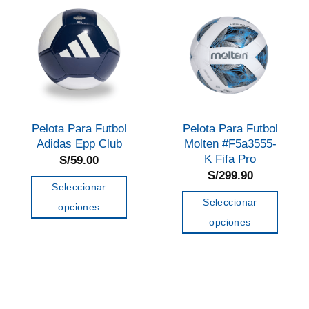
Las
opciones
se
pueden
elegir
en
la
Pelota Para Futbol
Pelota Para Futbol
página
Adidas Epp Club
Molten #F5a3555-
de
K Fifa Pro
S/
59.00
S/
299.90
producto
Seleccionar
Seleccionar
opciones
opciones
Este
Este
producto
producto
tiene
tiene
múltiples
múltiples
variantes.