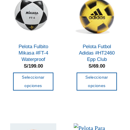
Pelota Fulbito
Pelota Futbol
Mikasa #FT-4
Adidas #HT2460
Waterproof
Epp Club
S/
199.00
S/
69.00
Seleccionar
Seleccionar
opciones
opciones
Este
Este
producto
producto
tiene
tiene
múltiples
múltiples
variantes.
variantes.