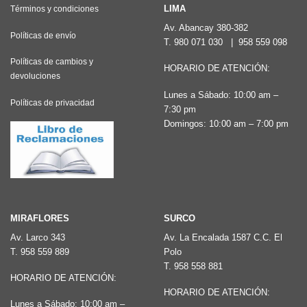
Las
LIMA
Términos y condiciones
opciones
Av. Abancay 380-382
Políticas de envío
T.
980 071 030
|
958 559 098
se
pueden
Políticas de cambios y
HORARIO DE ATENCIÓN:
devoluciones
elegir
Lunes a Sábado: 10:00 am –
en
Políticas de privacidad
7:30 pm
la
Domingos: 10:00 am – 7:00 pm
página
de
producto
MIRAFLORES
SURCO
Av. Larco 343
Av. La Encalada 1587 C.C. El
T.
958 559 889
Polo
T.
958 558 881
HORARIO DE ATENCIÓN:
HORARIO DE ATENCIÓN:
Lunes a Sábado: 10:00 am –