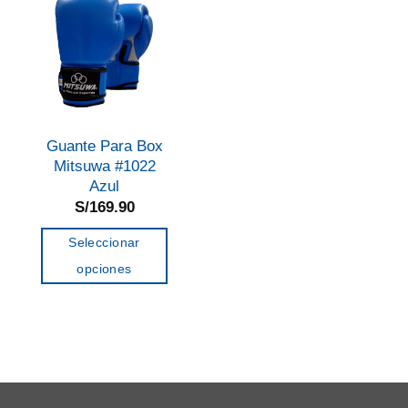
Guante Para Box
Mitsuwa #1022
Azul
S/
169.90
Seleccionar
opciones
Este
producto
tiene
múltiples
variantes.