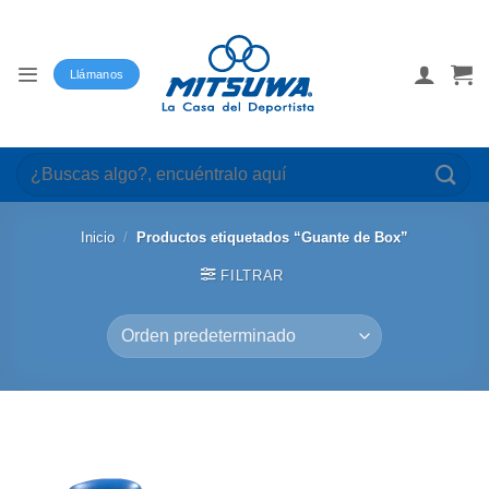
Saltar
al
contenido
Llámanos
Buscar
por:
Inicio
/
Productos etiquetados “Guante de Box”
FILTRAR