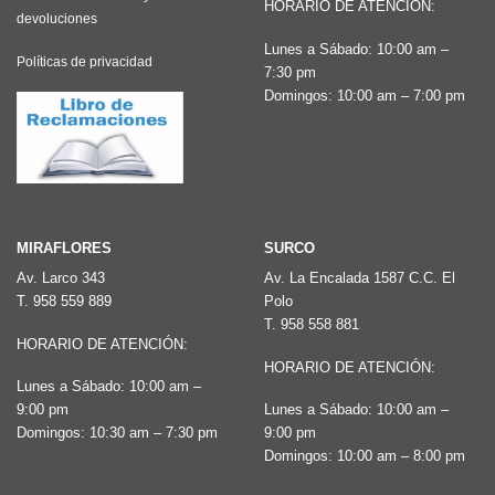
pueden
pueden
HORARIO DE ATENCIÓN:
devoluciones
elegir
elegir
Lunes a Sábado: 10:00 am –
Políticas de privacidad
en
en
7:30 pm
la
la
Domingos: 10:00 am – 7:00 pm
página
página
de
de
producto
producto
MIRAFLORES
SURCO
Av. Larco 343
Av. La Encalada 1587 C.C. El
T.
958 559 889
Polo
T.
958 558 881
HORARIO DE ATENCIÓN:
HORARIO DE ATENCIÓN:
Lunes a Sábado: 10:00 am –
9:00 pm
Lunes a Sábado: 10:00 am –
Domingos: 10:30 am – 7:30 pm
9:00 pm
Domingos: 10:00 am – 8:00 pm