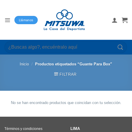
Saltar
al
contenido
Llámanos
Buscar
por:
Inicio
/
Productos etiquetados “Guante Para Box”
FILTRAR
No se han encontrado productos que coincidan con tu selección.
LIMA
Términos y condiciones