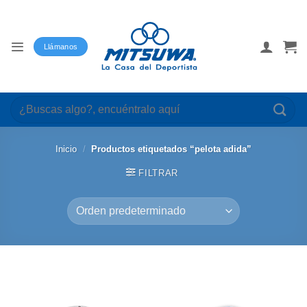
Saltar
al
contenido
Llámanos
Buscar
por:
Inicio
/
Productos etiquetados “pelota adida”
FILTRAR