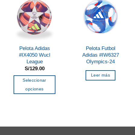
Pelota Adidas
Pelota Futbol
#IX4050 Wucl
Adidas #IW6327
League
Olympics-24
S/
129.00
Leer más
Seleccionar
opciones
Este
producto
tiene
múltiples
variantes.