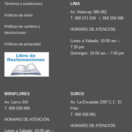
Las
LIMA
Términos y condiciones
opciones
Av. Abancay 380-382
Políticas de envío
T.
980 071 030
|
958 559 098
se
pueden
Políticas de cambios y
HORARIO DE ATENCIÓN:
devoluciones
elegir
Lunes a Sábado: 10:00 am –
en
Políticas de privacidad
7:30 pm
la
Domingos: 10:00 am – 7:00 pm
página
de
producto
MIRAFLORES
SURCO
Av. Larco 343
Av. La Encalada 1587 C.C. El
T.
958 559 889
Polo
T.
958 558 881
HORARIO DE ATENCIÓN:
HORARIO DE ATENCIÓN:
Lunes a Sábado: 10:00 am –